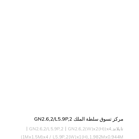
مركز تسوق سلطة الملك GN2.6,2/L5.9P,2
تايلاند丨GN2.6,2/L5.9P,2丨GN2.6,2(W)x2(H))x4,
(1Mx1.5M)x4 / L5.9P,2(W)x1(H),1.982Mx0.944M