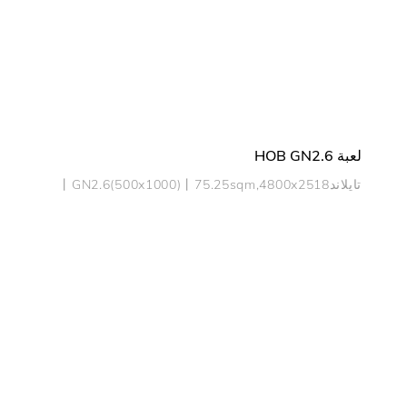
لعبة HOB GN2.6
تايلاند丨GN2.6(500x1000)丨75.25sqm,4800x2518