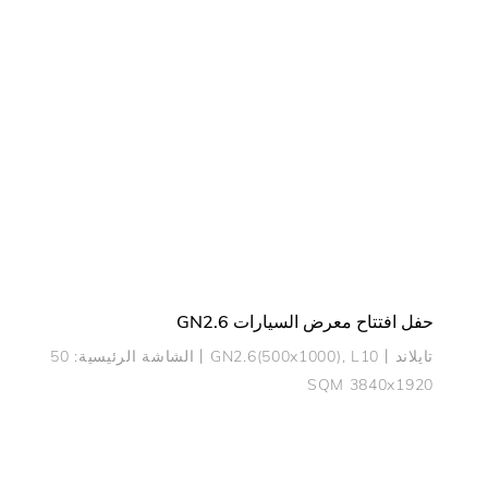
حفل افتتاح معرض السيارات GN2.6
تايلاند丨GN2.6(500x1000), L10丨الشاشة الرئيسية: 50
SQM 3840x1920