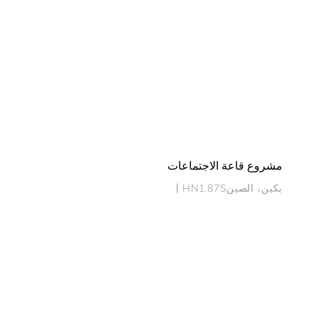
مشروع قاعة الاجتماعات
بكين، الصين丨HN1.87S