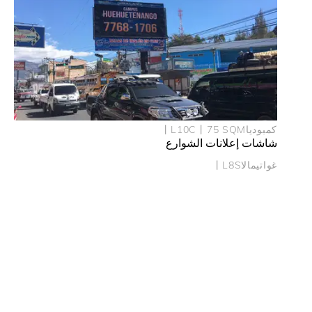
شاشة إعلانات DOOH في كمبوديا
كمبوديا丨L10C丨75 SQM
شاشات إعلانات الشوارع
غواتيمالا丨L8S