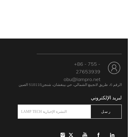
+86 - 755 -
27653939
obu@lampro.net
الرقم 6، طريق لانجينغ الشمالي، حي بينغشان، شنجن518118 الصين
لبريد الإلكتروني
رسل
النشرة الإخبارية LAMP TECH