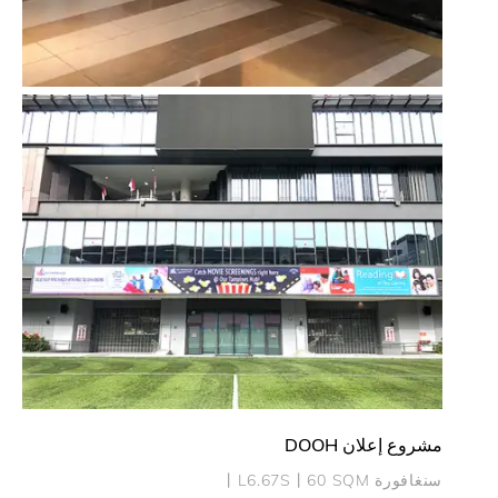
Bogota High End Shopping Mall AN2.9
Colombia 丨AN2.9丨4SQM
مشروع إعلان DOOH
سنغافورة 丨L6.67S丨60 SQM