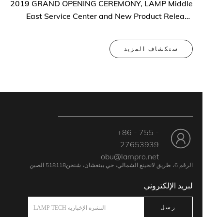
2019 GRAND OPENING CEREMONY, LAMP Middle
East Service Center and New Product Release
conference
ستكشاف المزيد
+86 - 755 -
27653939
obu@lampro.net
الرقم 6، طريق لانجينغ الشمالي، حي بينغشان، شنجن518118 الصين
لبريد الإلكتروني
رسل
النشرة الإخبارية LAMP TECH