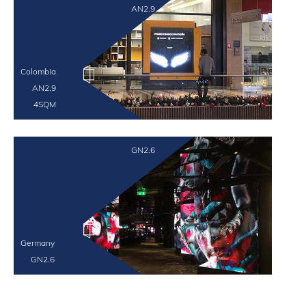
AN2.9
Colombia
AN2.9
4SQM
GN2.6
Germany
GN2.6