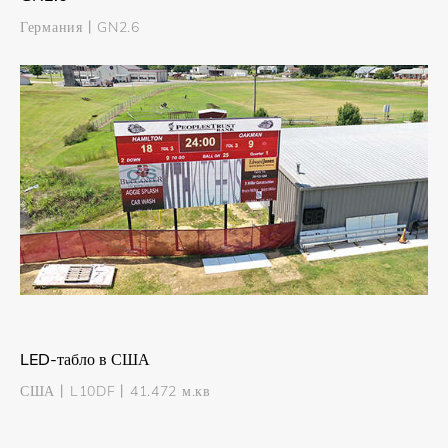
Германия丨GN2.6
LED-табло в США
США丨L10DF丨41.472 м.кв