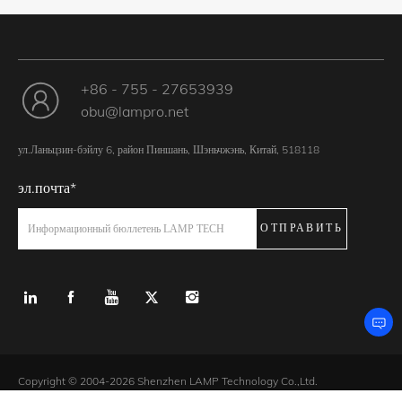
+86 - 755 - 27653939
obu@lampro.net
ул.Ланьцзин-бэйлу 6, район Пиншань, Шэньчжэнь, Китай, 518118
эл.почта*
ОТПРАВИТЬ
Информационный бюллетень LAMP TECH
Copyright © 2004-2026 Shenzhen LAMP Technology Co.,Ltd.