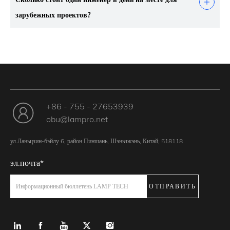
зарубежных проектов?
+86 - 755 - 27653939
obu@lampro.net
ул.Ланьцзин-бэйлу 6, район Пиншань, Шэньчжэнь, Китай, 518118
эл.почта*
ОТПРАВИТЬ
Информационный бюллетень LAMP TECH