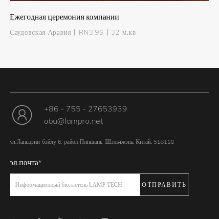
Ежегодная церемония компании
Саудовская Аравия丨RN3.9S丨32 м.кв
+86 - 755 - 27653939
obu@lampro.net
ул.Ланьцзин-бэйлу 6, район Пиншань, Шэньчжэнь, Китай, 518118
эл.почта*
ОТПРАВИТЬ
Информационный бюллетень LAMP TECH