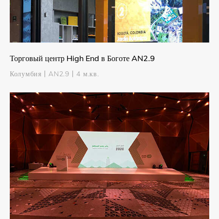
Торговый центр High End в Боготе AN2.9
Колумбия丨AN2.9丨4 м.кв.