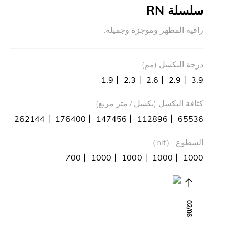
سلسلة RN
راقية المظهر وموجزة وجميلة.
درجة البكسل (مم)
1.9丨 2.3丨 2.6丨 2.9丨 3.9
كثافة البكسل (بكسل / متر مربع)
262144丨 176400丨 147456丨 112896丨 65536
السطوع （nit）
700丨 1000丨 1000丨 1000丨 1000
02
/
06