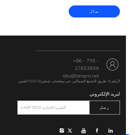
سال
+86 - 755 -
27653939
obu@lampro.net
الرقم 6، طريق لانجينغ الشمالي، حي بينغشان، شنجن518118 الصين
لبريد الإلكتروني
رسل
النشرة الإخبارية LAMP TECH