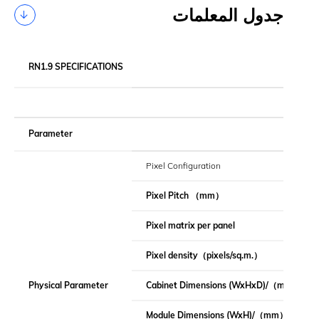
جدول المعلمات
RN1.9 SPECIFICATIONS
Parameter
Pixel Configuration
Pixel Pitch
（
mm
）
Pixel matrix per panel
Pixel density
（
pixels/sq.m.
）
Physical Parameter
Cabinet Dimensions (WxHxD)/
（
mm
）
Module Dimensions (WxH)/
（
mm
）