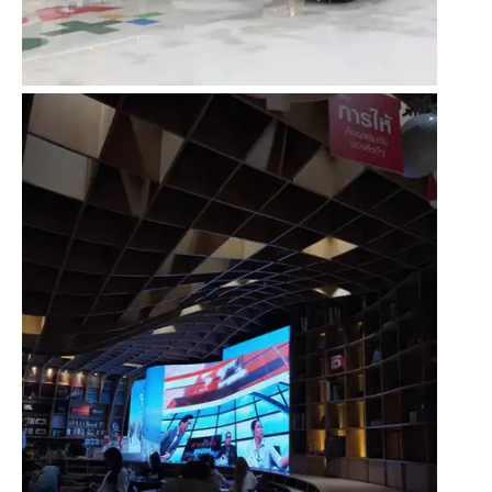
مركز أستانا للتسوق
كازاخستان丨WN4丨73.65 SQM