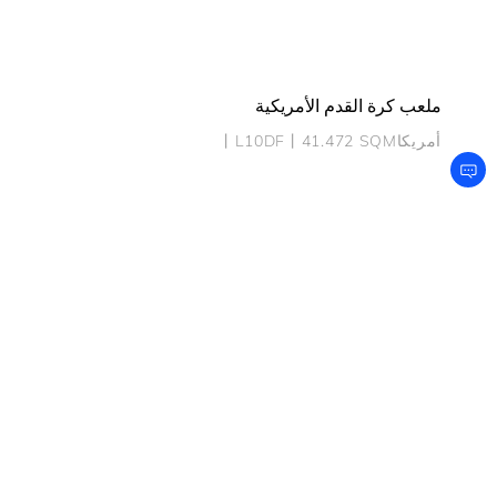
ملعب كرة القدم الأمريكية
أمريكا丨L10DF丨41.472 SQM