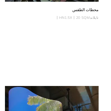
محطات الطقس
تايلاند丨HN1.5X丨20 SQM