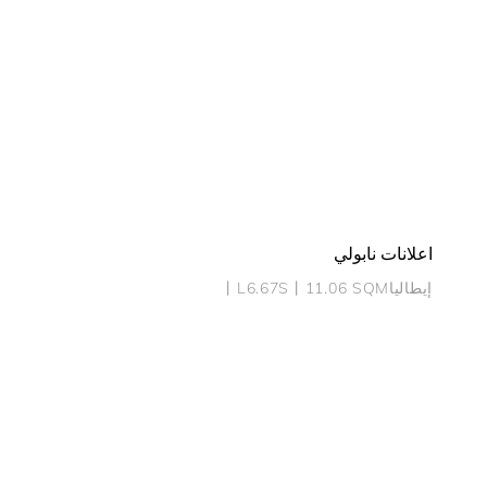
اعلانات نابولي
إيطاليا丨L6.67S丨11.06 SQM