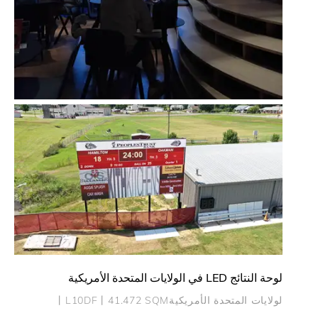
المكتبة في بانكوك
تايلاند 丨WN4丨200 SQM
لوحة النتائج LED في الولايات المتحدة الأمريكية
لولايات المتحدة الأمريكية丨L10DF丨41.472 SQM