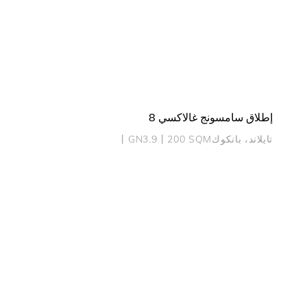
إطلاق سامسونج غالاكسي 8
تايلاند، بانكوك丨GN3.9丨200 SQM