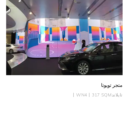
تايلاند丨WN4丨230 SQM
متجر تويوتا
تايلاند丨WN4丨317 SQM