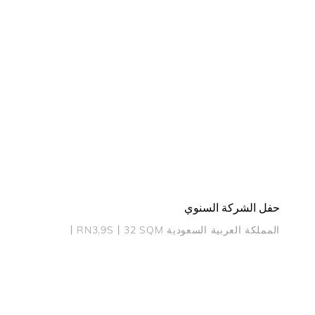
حفل الشركة السنوي
المملكة العربية السعودية 丨RN3.9S丨32 SQM