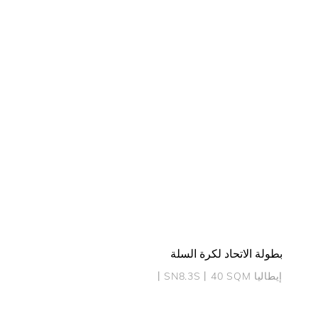
بطولة الاتحاد لكرة السلة
إيطاليا 丨SN8.3S丨40 SQM